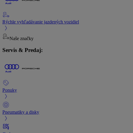
Rýchle vyhľadávanie jazdených vozidiel
Naše značky
Servis & Predaj:
Ponuky
Pneumatiky a disky