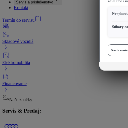
zdieľame s n
Servis a príslušenstvo
Kontakt
Nevyhnutn
Termín do servisu
Súbory co
Skladové vozidlá
Nastavenia
Elektromobilita
Financovanie
Naše značky
Servis & Predaj: