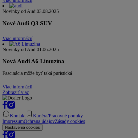
Viac informácií
Novinky od Audi
03.08.2025
Nové Audi Q3 SUV
Viac informácií
Novinky od Audi
01.06.2025
Nová Audi A6 Limuzína
Fascinácia môže byť taká puristická
Viac informácií
Zobraziť viac
Kontakt
Kariéra/Pracovné ponuky
Impressum
Ochrana údajov
Zásady cookies
Nastavenia cookies