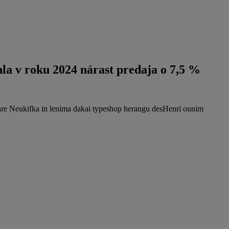
la v roku 2024 nárast predaja o 7,5 %
nre Neukifka in lenima dakai typeshop herangu desHenri ounim