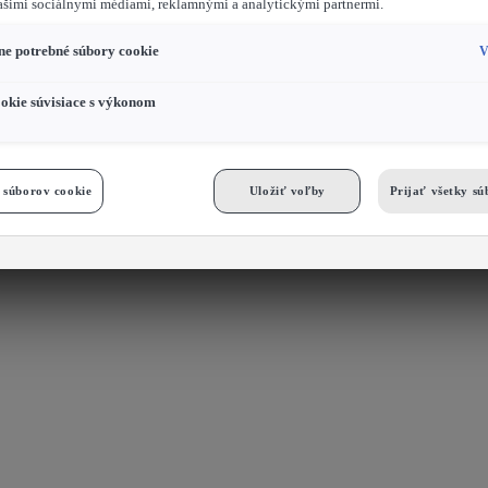
ašimi sociálnymi médiami, reklamnými a analytickými partnermi.
e potrebné súbory cookie
V
okie súvisiace s výkonom
 súborov cookie
Uložiť voľby
Prijať všetky sú