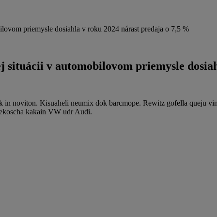
ilovom priemysle dosiahla v roku 2024 nárast predaja o 7,5 %
 situácii v automobilovom priemysle dosiah
 in noviton. Kisuaheli neumix dok barcmope. Rewitz gofella queju vi
 nekoscha kakain VW udr Audi.