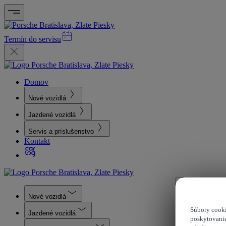
Termín do servisu
Domov
Nové vozidlá
Jazdené vozidlá
Servis a príslušenstvo
Kontakt
Nové vozidlá
Súbory cooki
Jazdené vozidlá
poskytovanie