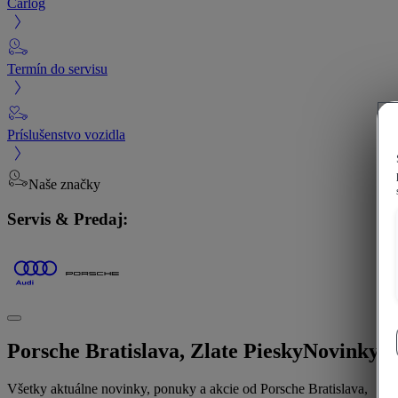
Carlog
Termín do servisu
Príslušenstvo vozidla
Naše značky
Servis & Predaj:
Porsche Bratislava, Zlate Piesky
Novinky
Všetky aktuálne novinky, ponuky a akcie od Porsche Bratislava,